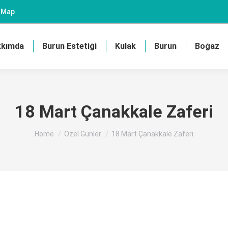
e Map
kkımda
Burun Estetiği
Kulak
Burun
Boğaz
18 Mart Çanakkale Zaferi
You are here:
Home
Özel Günler
18 Mart Çanakkale Zaferi