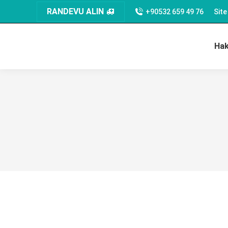
RANDEVU ALIN
+90532 659 49 76
Sit
Ha