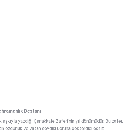
Kahramanlık Destanı
ık aşkıyla yazdığı Çanakkale Zaferi’nin yıl dönümüdür. Bu zafer,
izin özgürlük ve vatan sevgisi uğruna gösterdiği eşsiz