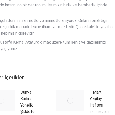
e kazanılan bir destan, milletimizin birlik ve beraberlik içinde
ehitlerimizi rahmetle ve minnetle anıyoruz. Onların bıraktığı
ve özgürlük mücadelesine ilham vermektedir. Çanakkale’de yazılan
epimizin görevidir.
Mustafa Kemal Atatürk olmak üzere tüm şehit ve gazilerimizi
 yaşıyoruz.
r İçerikler
Dünya
1 Mart
Kadına
Yeşilay
Yönelik
Haftası
Şiddete
17 Ekim 2024