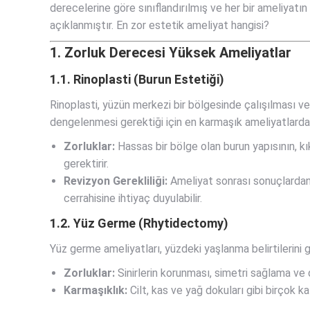
derecelerine göre sınıflandırılmış ve her bir ameliyatın 
açıklanmıştır. En zor estetik ameliyat hangisi?
1. Zorluk Derecesi Yüksek Ameliyatlar
1.1. Rinoplasti (Burun Estetiği)
Rinoplasti, yüzün merkezi bir bölgesinde çalışılması v
dengelenmesi gerektiği için en karmaşık ameliyatlardan 
Zorluklar:
Hassas bir bölge olan burun yapısının, kı
gerektirir.
Revizyon Gerekliliği:
Ameliyat sonrası sonuçlardan
cerrahisine ihtiyaç duyulabilir.
1.2. Yüz Germe (Rhytidectomy)
Yüz germe ameliyatları, yüzdeki yaşlanma belirtilerini 
Zorluklar:
Sinirlerin korunması, simetri sağlama ve
Karmaşıklık:
Cilt, kas ve yağ dokuları gibi birçok ka