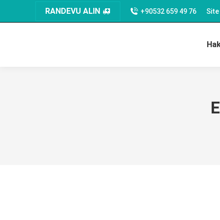
RANDEVU ALIN
+90532 659 49 76
Sit
Ha
E