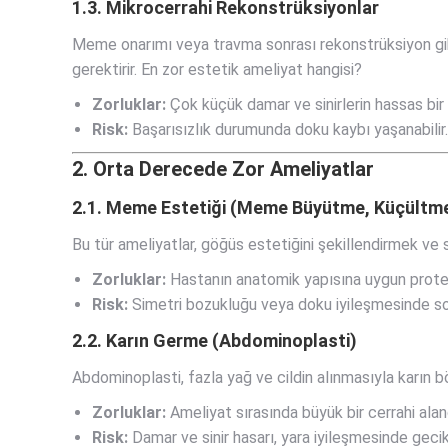
1.3. Mikrocerrahi Rekonstrüksiyonlar
Meme onarımı veya travma sonrası rekonstrüksiyon gibi
gerektirir. En zor estetik ameliyat hangisi?
Zorluklar:
Çok küçük damar ve sinirlerin hassas bir ş
Risk:
Başarısızlık durumunda doku kaybı yaşanabilir.
2. Orta Derecede Zor Ameliyatlar
2.1. Meme Estetiği (Meme Büyütme, Küçültme
Bu tür ameliyatlar, göğüs estetiğini şekillendirmek ve s
Zorluklar:
Hastanın anatomik yapısına uygun protez
Risk:
Simetri bozukluğu veya doku iyileşmesinde sor
2.2. Karın Germe (Abdominoplasti)
Abdominoplasti, fazla yağ ve cildin alınmasıyla karın böl
Zorluklar:
Ameliyat sırasında büyük bir cerrahi alanda
Risk:
Damar ve sinir hasarı, yara iyileşmesinde geci