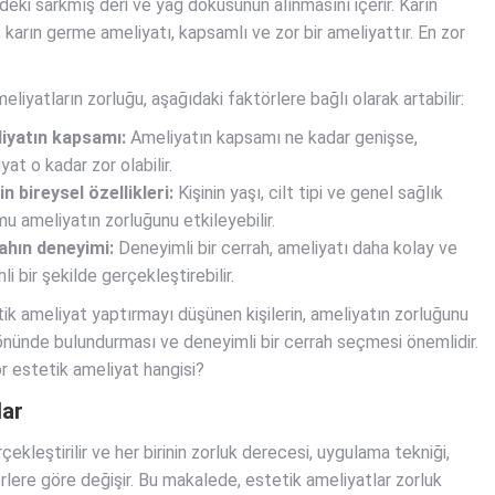
eki sarkmış deri ve yağ dokusunun alınmasını içerir. Karın
, karın germe ameliyatı, kapsamlı ve zor bir ameliyattır. En zor
eliyatların zorluğu, aşağıdaki faktörlere bağlı olarak artabilir:
iyatın kapsamı:
Ameliyatın kapsamı ne kadar genişse,
yat o kadar zor olabilir.
in bireysel özellikleri:
Kişinin yaşı, cilt tipi ve genel sağlık
u ameliyatın zorluğunu etkileyebilir.
ahın deneyimi:
Deneyimli bir cerrah, ameliyatı daha kolay ve
li bir şekilde gerçekleştirebilir.
ik ameliyat yaptırmayı düşünen kişilerin, ameliyatın zorluğunu
nünde bulundurması ve deneyimli bir cerrah seçmesi önemlidir.
r estetik ameliyat hangisi?
lar
ekleştirilir ve her birinin zorluk derecesi, uygulama tekniği,
örlere göre değişir. Bu makalede, estetik ameliyatlar zorluk