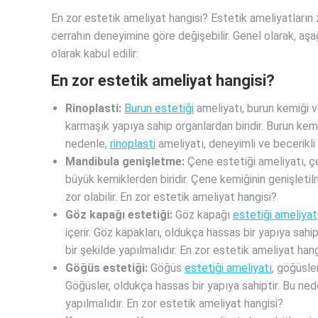
En zor estetik ameliyat hangisi? Estetik ameliyatların z
cerrahın deneyimine göre değişebilir. Genel olarak, aşa
olarak kabul edilir:
En zor estetik ameliyat hangisi?
Rinoplasti:
Burun estetiği
ameliyatı, burun kemiği ve
karmaşık yapıya sahip organlardan biridir. Burun kemi
nedenle,
rinoplasti
ameliyatı, deneyimli ve becerikli 
Mandibula genişletme:
Çene estetiği ameliyatı, çe
büyük kemiklerden biridir. Çene kemiğinin genişletilm
zor olabilir. En zor estetik ameliyat hangisi?
Göz kapağı estetiği:
Göz kapağı
estetiği ameliyat
içerir. Göz kapakları, oldukça hassas bir yapıya sahip
bir şekilde yapılmalıdır. En zor estetik ameliyat hang
Göğüs estetiği:
Göğüs
estetiği ameliyatı
, göğüsle
Göğüsler, oldukça hassas bir yapıya sahiptir. Bu ne
yapılmalıdır. En zor estetik ameliyat hangisi?