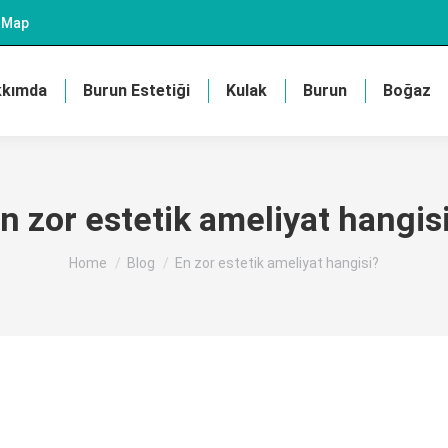
e Map
kkımda
Burun Estetiği
Kulak
Burun
Boğaz
n zor estetik ameliyat hangis
You are here:
Home
Blog
En zor estetik ameliyat hangisi?