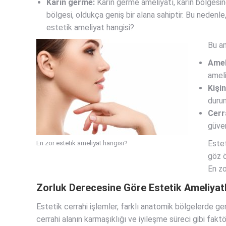
Karın germe:
Karın germe ameliyatı, karın bölgesind
bölgesi, oldukça geniş bir alana sahiptir. Bu nedenle
estetik ameliyat hangisi?
Bu am
Amel
ameli
Kişin
durum
Cerr
güven
Estet
En zor estetik ameliyat hangisi?
göz ö
En zo
Zorluk Derecesine Göre Estetik Ameliyat
Estetik cerrahi işlemler, farklı anatomik bölgelerde gerç
cerrahi alanın karmaşıklığı ve iyileşme süreci gibi fakt