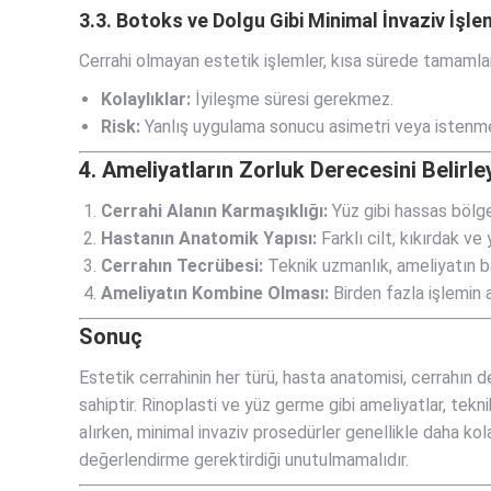
3.3.
Botoks ve Dolgu
Gibi Minimal İnvaziv İşle
Cerrahi olmayan estetik işlemler, kısa sürede tamamlana
Kolaylıklar:
İyileşme süresi gerekmez.
Risk:
Yanlış uygulama sonucu asimetri veya istenme
4. Ameliyatların Zorluk Derecesini Belirl
Cerrahi Alanın Karmaşıklığı:
Yüz gibi hassas bölge
Hastanın Anatomik Yapısı:
Farklı cilt, kıkırdak ve 
Cerrahın Tecrübesi:
Teknik uzmanlık, ameliyatın ba
Ameliyatın Kombine Olması:
Birden fazla işlemin ay
Sonuç
Estetik cerrahinin her türü, hasta anatomisi, cerrahın d
sahiptir. Rinoplasti ve yüz germe gibi ameliyatlar, tekn
alırken, minimal invaziv prosedürler genellikle daha kola
değerlendirme gerektirdiği unutulmamalıdır.