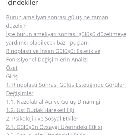
İçindekiler
Burun ameliyatı sonrası gülüş ne zaman
düzelir?
İşte burun ameliyatı sonrası gülüşü düzeltmeye
yardımcı olabilecek bazı ipuçları:
Rinoplasti ve İnsan Gülüşü: Estetik ve
Fonksiyonel Değişimlerin Analizi
Özet
Giriş
1. Rinoplasti Sonrası Gülüş Estetiğinde Görülen
Değişimler
1.1. Nazolabial Açı ve Gülüş Dinamiği
1.2. Üst Dudak Hareketliliği
2. Psikolojik ve Sosyal Etkiler
2.1. Gülüşün Özsaygı Üzerindeki Etkisi