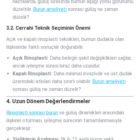
hastalarda, gülüş sırasında burnun aşağı yönlü görünümü
düzeltilir.
Burun ameliyatı
sonrası gülüş ne zaman
düzelir?
3.2. Cerrahi Teknik Seçiminin Önemi
Açık ve kapalı rinoplasti teknikleri, burnun dudakla olan
ilişkisinde farklı sonuçlar doğurabilir.
Açık Rinoplasti
: Daha belirgin şekil değişiklikleri sağlar,
ancak iyileşme süresi biraz daha uzundur.
Kapalı Rinoplasti
: Daha minimal invazivdir ve üst dudak
üzerindeki etkileri daha sınırlı olabilir.
Burun ameliyatı
sonrası gülüş ne zaman düzelir?
4. Uzun Dönem Değerlendirmeler
Rinoplasti sonrası burun
ve gülüş dinamikleri arasındaki
ilişkinin oturması, iyileşme sürecinin tamamlanmasıyla
gerçekleşir:
Şişliklerin Azalması
: İlk 6-12 ayda burun şekli