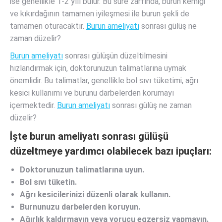
ise genellikle 1-2 yılı bulur. Bu süre zarfında, burun kemiği
ve kıkırdağının tamamen iyileşmesi ile burun şekli de
tamamen oturacaktır.
Burun ameliyatı
sonrası gülüş ne
zaman düzelir?
Burun ameliyatı
sonrası gülüşün düzeltilmesini
hızlandırmak için, doktorunuzun talimatlarına uymak
önemlidir. Bu talimatlar, genellikle bol sıvı tüketimi, ağrı
kesici kullanımı ve burunu darbelerden korumayı
içermektedir.
Burun ameliyatı
sonrası gülüş ne zaman
düzelir?
İşte burun ameliyatı sonrası gülüşü
düzeltmeye yardımcı olabilecek bazı ipuçları:
Doktorunuzun talimatlarına uyun.
Bol sıvı tüketin.
Ağrı kesicilerinizi düzenli olarak kullanın.
Burnunuzu darbelerden koruyun.
Ağırlık kaldırmayın veya yorucu egzersiz yapmayın.