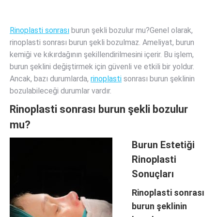
Rinoplasti sonrası
burun şekli bozulur mu?Genel olarak,
rinoplasti sonrası burun şekli bozulmaz. Ameliyat, burun
kemiği ve kıkırdağının şekillendirilmesini içerir. Bu işlem,
burun şeklini değiştirmek için güvenli ve etkili bir yoldur.
Ancak, bazı durumlarda,
rinoplasti
sonrası burun şeklinin
bozulabileceği durumlar vardır.
Rinoplasti sonrası burun şekli bozulur
mu?
Burun Estetiği
Rinoplasti
Sonuçları
Rinoplasti sonrası
burun şeklinin